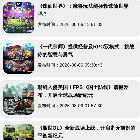
《诛仙世界》：麻将玩法能拯救诛仙世界
吗？
发布时间：2026-08-06 13:51:33
《一代宗师》提供经营及RPG双模式，挑战
你的智慧与勇气
发布时间：2026-08-06 05:30:43
朝鲜入侵美国！FPS《国土防线》震撼发
布，开启全球战场新纪元
发布时间：2026-08-06 01:57:30
《傲世OL》全新战场上线，开启史无前例的
平衡新纪元