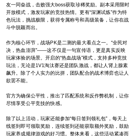
友一同奋战，击败强大boss获取珍稀奖励。副本采用限时
开放模式，激发玩家的竞技热情。更有“深渊试炼”作为特
色玩法，挑战极限，获得专属称号和高级装备，让你在战
斗中脱颖而出。
作为核心环节，战场PK是二测的最大看点之一。“全民对
决，热血澎湃”——这不仅是一句宣传语，更是真实反映
玩家体验的场景。开启的“热血战场”模式，支持多种竞技
玩法，无论是1V1淘汰赛还是团队激战，都让人肾上腺素
飙升。除了个人实力的比拼，团队配合的战术博弈也让人
欲罢不能。
官方为确保公平性，推出了匹配系统和反作弊机制，让你
尽情享受公平竞技的快感。
除了以上活动，玩家还能参加“每日签到领礼包”，每天上
线签到即可领取奖励，连续签到还能获取额外奖励，鼓励
玩家养成规律游戏的好习惯。整体来看，这些活动紧凑而