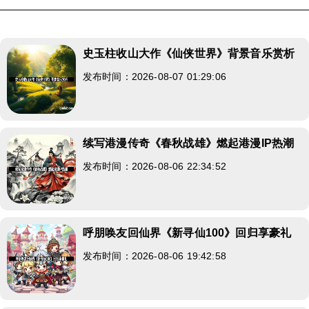
史玉柱收山大作《仙侠世界》背景音乐赏析
发布时间：2026-08-07 01:29:06
续写港漫传奇《春秋战雄》燃起港漫IP热潮
发布时间：2026-08-06 22:34:52
呼朋唤友回仙界《新寻仙100》回归享豪礼
发布时间：2026-08-06 19:42:58