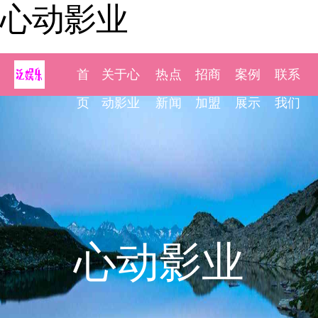
心动影业
首
关于心
热点
招商
案例
联系
页
动影业
新闻
加盟
展示
我们
心动影业