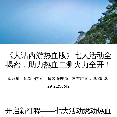
《大话西游热血版》七大活动全
揭密，助力热血二测火力全开！
阅读量：823
|
作者：超级管理员
|
发布时间：2026-06-
29 21:58:42
开启新征程——七大活动燃动热血