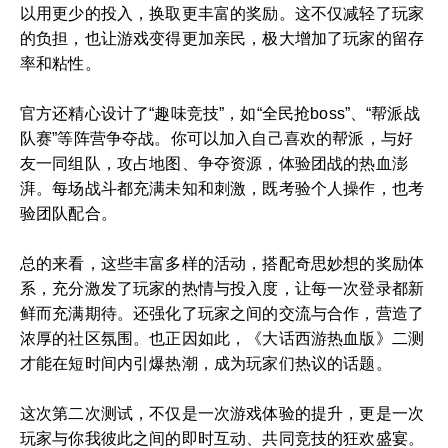
以用更少的投入，换取更丰富的奖励。这不仅减轻了玩家
的负担，也让游戏变得更加亲民，极大增加了玩家的留存
率和粘性。
官方还精心设计了“趣味竞技”，如“全民抢boss”、“帮派战
队赛”等阵营争夺战。你可以加入自己喜欢的帮派，与好
友一同组队，攻占地图、争夺资源，体验团战的热血澎
湃。每场战斗都充满未知和刺激，既考验个人操作，也考
验团队配合。
总的来看，这些丰富多样的活动，搭配奇思妙想的奖励体
系，充分激发了玩家的热情与投入度，让每一次登录都新
鲜而充满期待。还强化了玩家之间的交流与合作，营造了
浓厚的社区氛围。也正因如此，《大话西游热血版》二测
才能在短时间内引爆热潮，成为玩家们热议的话题。
这次第二次测试，不仅是一次游戏体验的提升，更是一次
玩家与你我彼此之间的即时互动、共同竞技的狂欢盛宴。