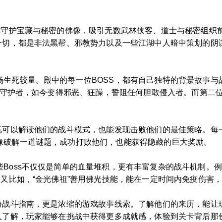
因其守护宝藏与秘密的佛像，吸引无数武林侠客、道士与秘密组织
这一切，都是非法黑帮、邪教势力以及一些江湖中人暗中策划的阴
场生死较量。殿中的每一位BOSS，都有自己独特的背景故事与
的守护者，如今变得邪恶、狂躁，誓阻任何胆敢侵入者。而第二位
既可以解读他们的战斗模式，也能发现击败他们的最佳策略。每
像破解一道谜题，成功打败他们，也能获得隐藏的巨大奖励。
Boss不仅仅是简单的血量堆积，更有丰富复杂的战斗机制。例
。又比如，“金光佛祖”善用佛光技能，能在一定时间内免疫伤害
一份战斗指南，更是浓缩的游戏故事线索。了解他们的来历，能让
深入了解，玩家能够在挑战中获得更多成就感，体验到关卡背后那