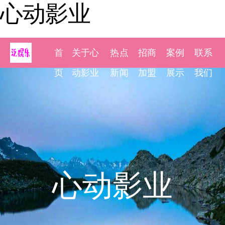
心动影业
首
关于心
热点
招商
案例
联系
页
动影业
新闻
加盟
展示
我们
心动影业